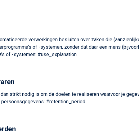
omatiseerde verwerkingen besluiten over zaken die (aanzienlijk
rprogramma's of -systemen, zonder dat daar een mens (bijvoor
's of -systemen: #use_explanation
waren
an strikt nodig is om de doelen te realiseren waarvoor je geg
n persoonsgegevens: #retention_period
erden