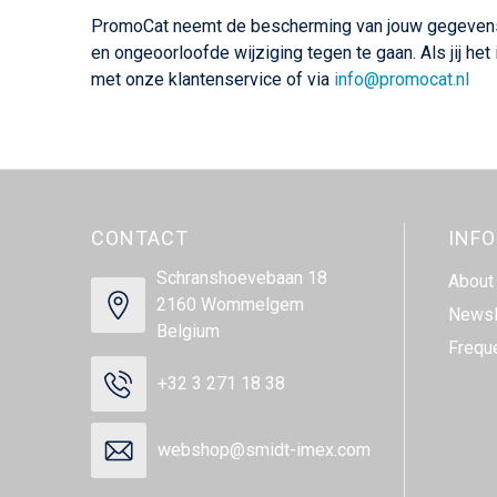
PromoCat neemt de bescherming van jouw gegevens
en ongeoorloofde wijziging tegen te gaan. Als jij he
met onze klantenservice of via
info@promocat.nl
CONTACT
INF
Schranshoevebaan 18
About
2160 Wommelgem
Newsl
Belgium
Frequ
+32 3 271 18 38
webshop@smidt-imex.com