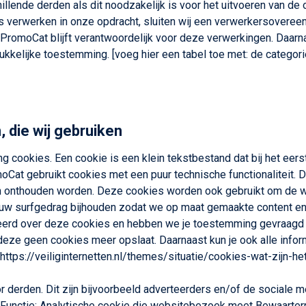
lende derden als dit noodzakelijk is voor het uitvoeren van de
ens verwerken in onze opdracht, sluiten wij een verwerkersover
. PromoCat blijft verantwoordelijk voor deze verwerkingen. Da
ukkelijke toestemming. [voeg hier een tabel toe met: de categori
, die wij gebruiken
ing cookies. Een cookie is een klein tekstbestand dat bij het e
oCat gebruikt cookies met een puur technische functionaliteit.
gen onthouden worden. Deze cookies worden ook gebruikt om de 
ouw surfgedrag bijhouden zodat we op maat gemaakte content en 
erd over deze cookies en hebben we je toestemming gevraagd vo
 deze geen cookies meer opslaat. Daarnaast kun je ook alle infor
: https://veiliginternetten.nl/themes/situatie/cookies-wat-zijn-
erden. Dit zijn bijvoorbeeld adverteerders en/of de sociale med
Functie: Analytische cookie die websitebezoek meet Bewaartermij