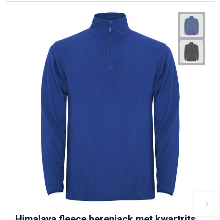
Himalaya fleece herenjack met kwartrits