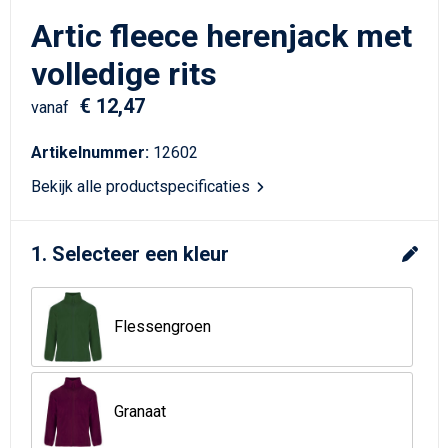
Schrijfwaren
Matrozentassen
Artic fleece herenjack met
Kerst
Schoudertassen
volledige rits
€ 12,47
Sporttassen
vanaf
Artikelnummer:
12602
Koffers en Trolleys
Bekijk alle productspecificaties
Tablettassen
1. Selecteer een kleur
Toilettassen
Reistassensets
Flessengroen
Reistassen
Waterbestendige tassen
Granaat