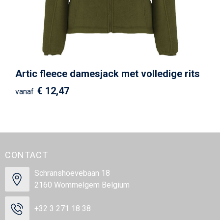
Artic fleece damesjack met volledige rits
€ 12,47
vanaf
CONTACT
Schranshoevebaan 18
2160 Wommelgem Belgium
+32 3 271 18 38