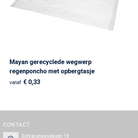
Strandtassen
Goodiebags
Mayan gerecyclede wegwerp
regenponcho met opbergtasje
€ 0,33
vanaf
CONTACT
Schranshoevebaan 18