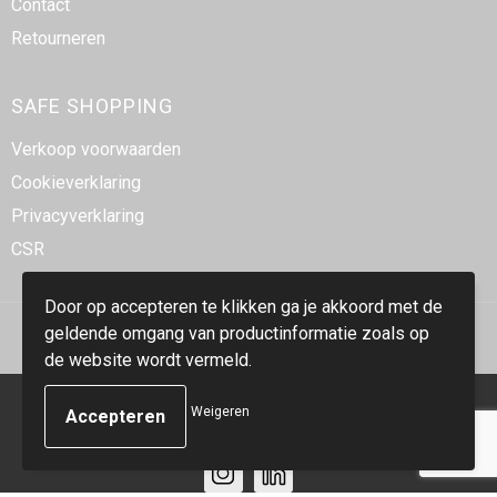
Contact
Retourneren
SAFE SHOPPING
Verkoop voorwaarden
Cookieverklaring
Privacyverklaring
CSR
Door op accepteren te klikken ga je akkoord met de
geldende omgang van productinformatie zoals op
de website wordt vermeld.
© Copyright Smidt-Imex 2023
Weigeren