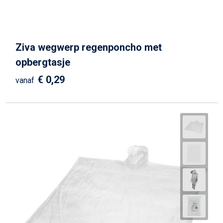
Schrijfwaren
Matrozentassen
Kerst
Schoudertassen
Ziva wegwerp regenponcho met
Sporttassen
opbergtasje
Koffers en Trolleys
€ 0,29
vanaf
Tablettassen
Toilettassen
Reistassensets
Reistassen
Waterbestendige tassen