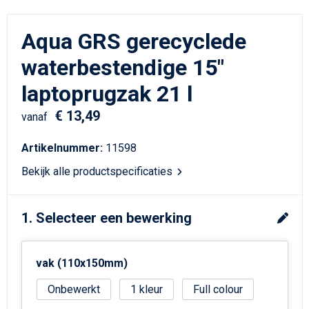
Schrijfwaren
Matrozentassen
Aqua GRS gerecyclede
Kerst
Schoudertassen
waterbestendige 15"
Sporttassen
laptoprugzak 21 l
Koffers en Trolleys
€ 13,49
vanaf
Tablettassen
Artikelnummer:
11598
Bekijk alle productspecificaties
Toilettassen
Reistassensets
1. Selecteer een bewerking
Reistassen
vak (110x150mm)
Waterbestendige tassen
Onbewerkt
1
Full colour