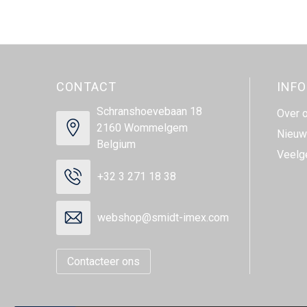
CONTACT
INF
Schranshoevebaan 18
Over 
2160 Wommelgem
Nieuw
Belgium
Veelg
+32 3 271 18 38
webshop@smidt-imex.com
Contacteer ons