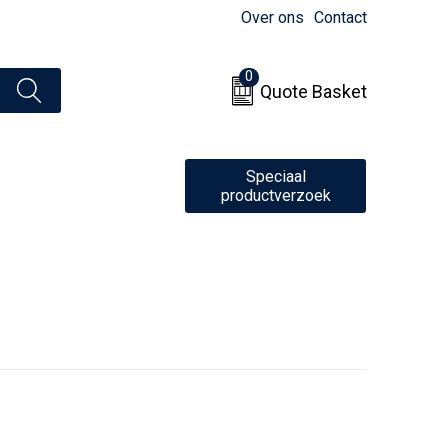
Over ons
Contact
0
Quote Basket
Speciaal
productverzoek