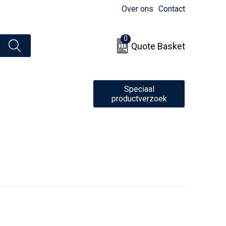
Over ons
Contact
0
Quote Basket
Speciaal
productverzoek