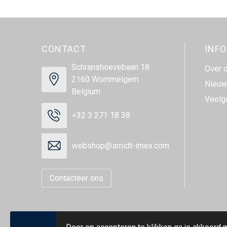
CONTACT
INF
Schranshoevebaan 18
Over 
2160 Wommelgem
Nieuw
Belgium
Veelg
+32 3 271 18 38
webshop@smidt-imex.com
Contacteer ons