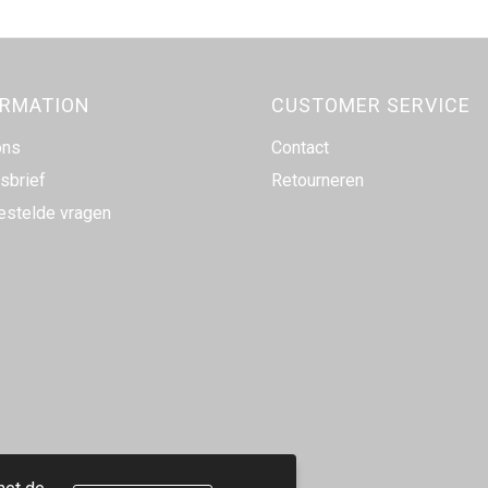
ORMATION
CUSTOMER SERVICE
ons
Contact
sbrief
Retourneren
estelde vragen