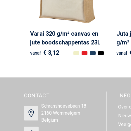
Varai 320 g/m² canvas en
Juta 
jute boodschappentas 23L
g/m² 
€ 3,12
vanaf
vanaf
CONTACT
INF
Schranshoevebaan 18
Over 
2160 Wommelgem
Nieuw
Belgium
Veelg