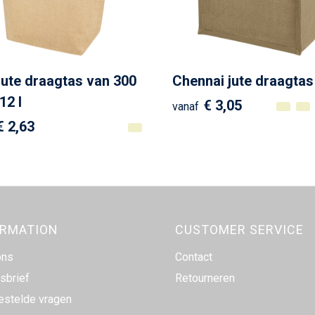
jute draagtas van 300
Chennai jute draagtas
12 l
€ 3,05
vanaf
€ 2,63
ORMATION
CUSTOMER SERVICE
ons
Contact
sbrief
Retourneren
estelde vragen