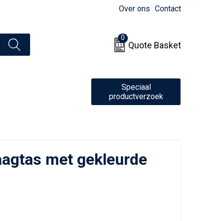
Over ons
Contact
0
Quote Basket
Speciaal
productverzoek
aagtas met gekleurde