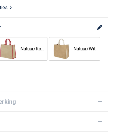
aties
r
Natuur/Rood
Natuur/Wit
erking