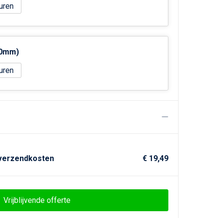
uren
50mm)
uren
 verzendkosten
€ 19,49
Vrijblijvende offerte