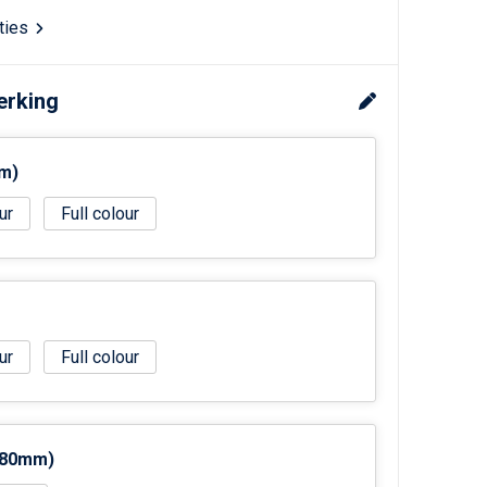
aties
erking
m)
Full colour
Full colour
: 80mm)