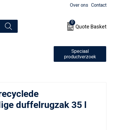
Over ons
Contact
0
Quote Basket
Speciaal
productverzoek
recyclede
ge duffelrugzak 35 l