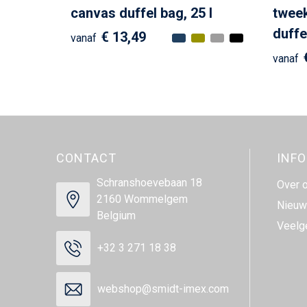
canvas duffel bag, 25 l
tweek
duffe
€ 13,49
vanaf
vanaf
CONTACT
INF
Schranshoevebaan 18
Over 
2160 Wommelgem
Nieuw
Belgium
Veelg
+32 3 271 18 38
webshop@smidt-imex.com