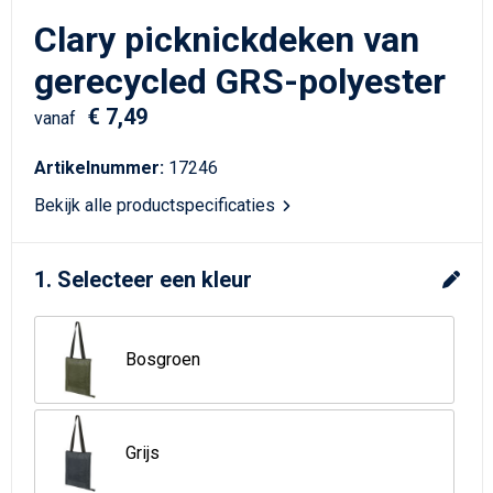
Schrijfwaren
Matrozentassen
Clary picknickdeken van
Kerst
Schoudertassen
gerecycled GRS-polyester
€ 7,49
Sporttassen
vanaf
Artikelnummer:
17246
Koffers en Trolleys
Bekijk alle productspecificaties
Tablettassen
1. Selecteer een kleur
Toilettassen
Reistassensets
Bosgroen
Reistassen
Waterbestendige tassen
Grijs