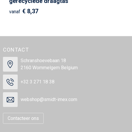
gerecyclede draagtas
€ 8,37
vanaf
CONTACT
Schranshoevebaan 18
2160 Wommelgem Belgium
+32 3 271 18 38
webshop@smidt-imex.com
Contacteer ons