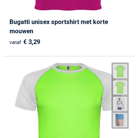
Schrijfwaren
Matrozentassen
Kerst
Schoudertassen
Bugatti unisex sportshirt met korte
mouwen
Sporttassen
€ 3,29
vanaf
Koffers en Trolleys
Tablettassen
Toilettassen
Reistassensets
Reistassen
Waterbestendige tassen