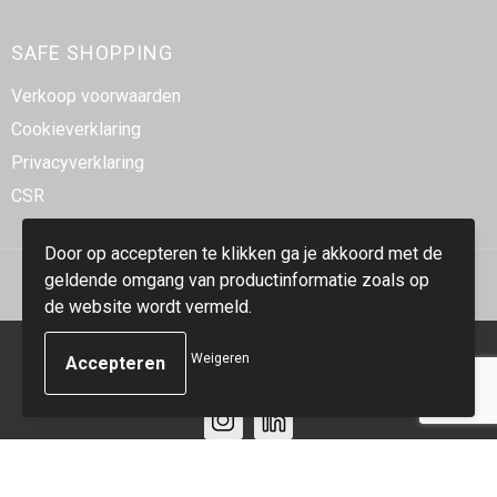
SAFE SHOPPING
Verkoop voorwaarden
Cookieverklaring
Privacyverklaring
CSR
Door op accepteren te klikken ga je akkoord met de
geldende omgang van productinformatie zoals op
de website wordt vermeld.
© Copyright Smidt-Imex 2023
Weigeren