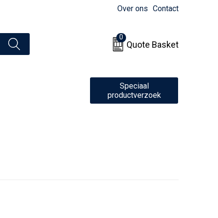
Over ons
Contact
0
Quote Basket
Speciaal
productverzoek