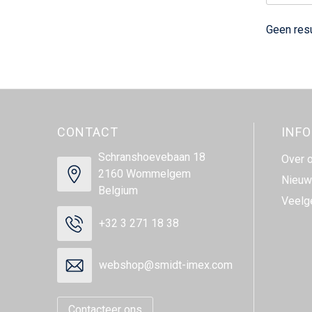
Geen res
CONTACT
INF
Schranshoevebaan 18
Over 
2160 Wommelgem
Nieuw
Belgium
Veelg
+32 3 271 18 38
webshop@smidt-imex.com
Contacteer ons