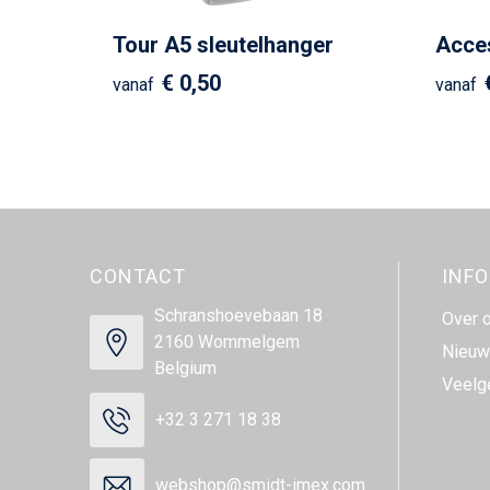
Tour A5 sleutelhanger
Acces
€ 0,50
vanaf
vanaf
CONTACT
INF
Schranshoevebaan 18
Over 
2160 Wommelgem
Nieuw
Belgium
Veelg
+32 3 271 18 38
webshop@smidt-imex.com