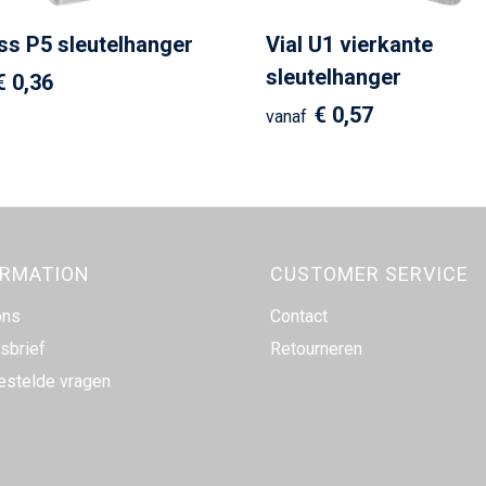
s P5 sleutelhanger
Vial U1 vierkante
sleutelhanger
€ 0,36
€ 0,57
vanaf
ORMATION
CUSTOMER SERVICE
ons
Contact
sbrief
Retourneren
estelde vragen