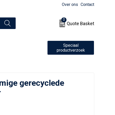
Over ons
Contact
0
Quote Basket
Speciaal
productverzoek
rmige gerecyclede
r