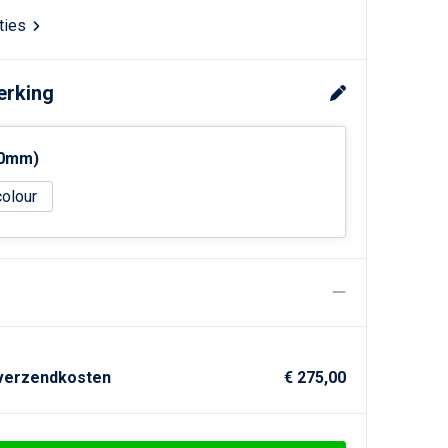
aties
erking
50mm)
colour
 verzendkosten
€ 275,00