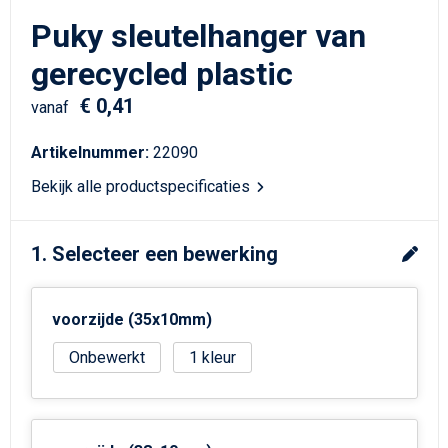
Schrijfwaren
Matrozentassen
Puky sleutelhanger van
Kerst
Schoudertassen
gerecycled plastic
€ 0,41
Sporttassen
vanaf
Artikelnummer:
22090
Koffers en Trolleys
Bekijk alle productspecificaties
Tablettassen
1. Selecteer een bewerking
Toilettassen
Reistassensets
voorzijde (35x10mm)
Reistassen
Onbewerkt
1
Waterbestendige tassen