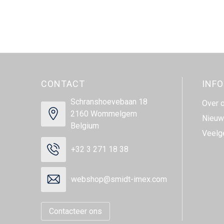
CONTACT
INF
Schranshoevebaan 18
Over 
2160 Wommelgem
Nieuw
Belgium
Veelg
+32 3 271 18 38
webshop@smidt-imex.com
Contacteer ons