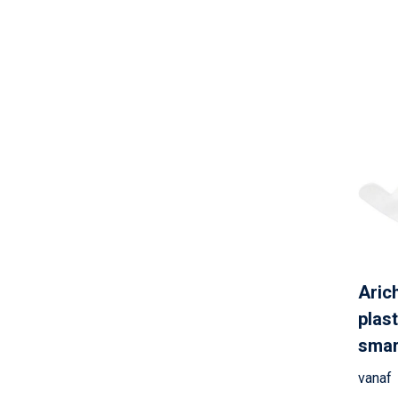
Aric
plast
smar
vanaf