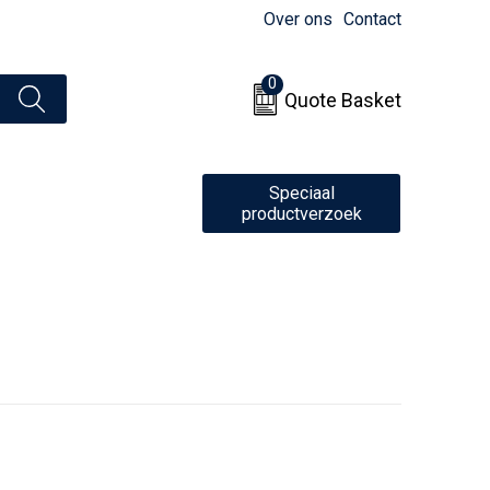
Over ons
Contact
0
Quote Basket
Speciaal
productverzoek