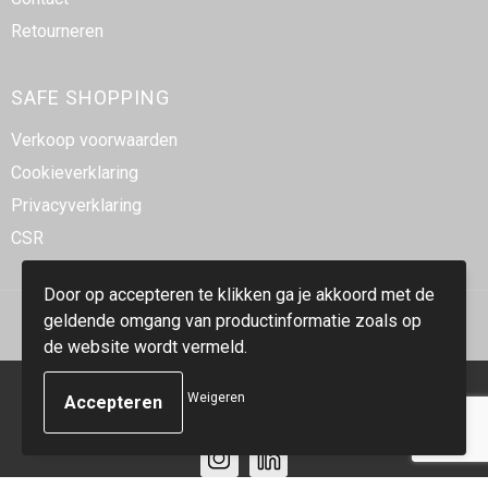
Retourneren
SAFE SHOPPING
Verkoop voorwaarden
Cookieverklaring
Privacyverklaring
CSR
Door op accepteren te klikken ga je akkoord met de
geldende omgang van productinformatie zoals op
de website wordt vermeld.
© Copyright Smidt-Imex 2023
Weigeren