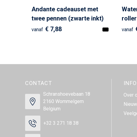
Andante cadeauset met
Wate
twee pennen (zwarte inkt)
rolle
€ 7,88
vanaf
vanaf
CONTACT
INF
Schranshoevebaan 18
Over 
2160 Wommelgem
Nieuw
Belgium
Veelg
+32 3 271 18 38