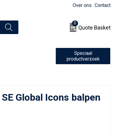
Over ons
Contact
0
Quote Basket
Speciaal
productverzoek
 SE Global Icons balpen