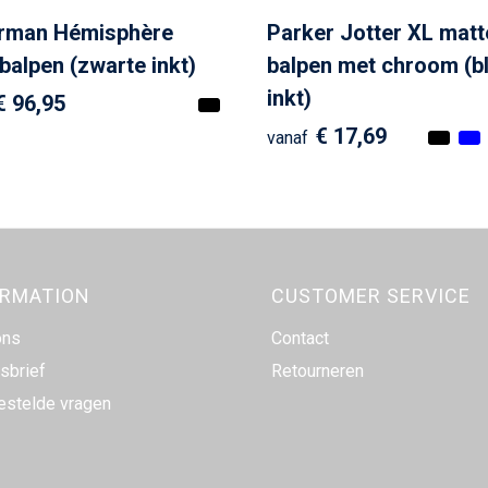
rman Hémisphère
Parker Jotter XL matt
rbalpen (zwarte inkt)
balpen met chroom (b
inkt)
€ 96,95
€ 17,69
vanaf
ORMATION
CUSTOMER SERVICE
ons
Contact
sbrief
Retourneren
estelde vragen