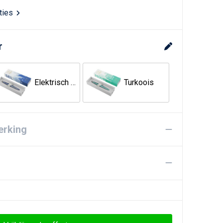
aties
r
Elektrisch blauw
Turkoois
erking