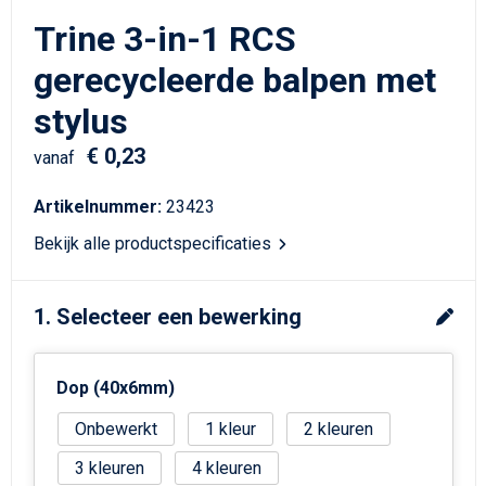
Schrijfwaren
Matrozentassen
Trine 3-in-1 RCS
Kerst
Schoudertassen
gerecycleerde balpen met
stylus
Sporttassen
€ 0,23
vanaf
Koffers en Trolleys
Artikelnummer:
23423
Tablettassen
Bekijk alle productspecificaties
Toilettassen
1. Selecteer een bewerking
Reistassensets
Reistassen
Dop (40x6mm)
Onbewerkt
1
2
Waterbestendige tassen
3
4