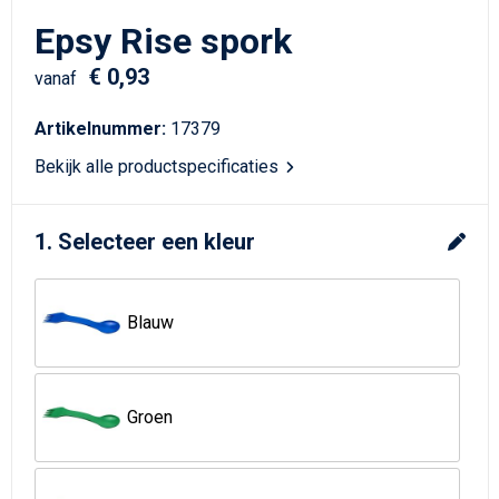
Schrijfwaren
Matrozentassen
Epsy Rise spork
Kerst
Schoudertassen
€ 0,93
vanaf
Sporttassen
Artikelnummer:
17379
Bekijk alle productspecificaties
Koffers en Trolleys
Tablettassen
1. Selecteer een kleur
Toilettassen
Blauw
Reistassensets
Reistassen
Groen
Waterbestendige tassen