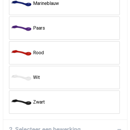
Strandtassen
Marineblauw
Goodiebags
Paars
Rood
Wit
Zwart
2. Selecteer een bewerking