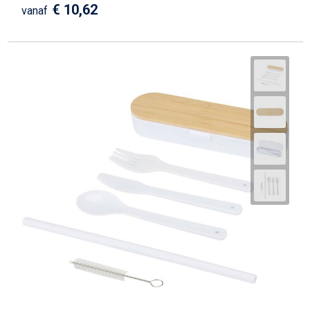
€ 10,62
vanaf