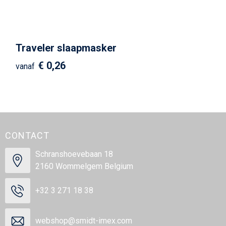
Schrijfwaren
Matrozentassen
Kerst
Schoudertassen
Traveler slaapmasker
Sporttassen
€ 0,26
vanaf
Koffers en Trolleys
Tablettassen
Toilettassen
CONTACT
Reistassensets
Schranshoevebaan 18
2160 Wommelgem Belgium
Reistassen
+32 3 271 18 38
Waterbestendige tassen
webshop@smidt-imex.com