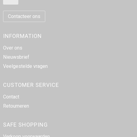
Strandtassen
Goodiebags
Contacteer ons
INFORMATION
Over ons
Nieuwsbrief
Veelgestelde vragen
CUSTOMER SERVICE
Contact
Retourneren
SAFE SHOPPING
Verkoop voorwaarden