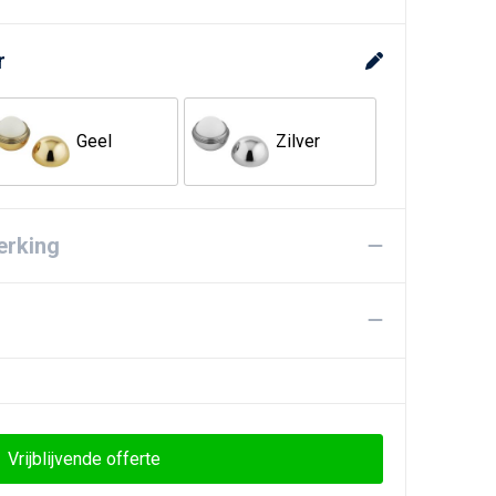
r
Geel
Zilver
erking
Vrijblijvende offerte