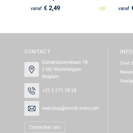
€ 2,49
vanaf
vanaf
CONTACT
INF
Schranshoevebaan 18
Over 
2160 Wommelgem
Nieuw
Belgium
Veelg
+32 3 271 18 38
webshop@smidt-imex.com
Contacteer ons