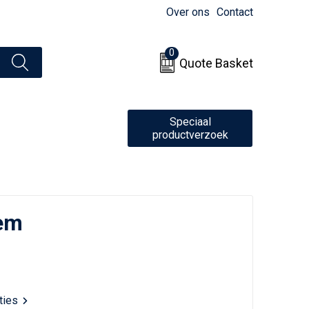
Over ons
Contact
0
Quote Basket
Speciaal
productverzoek
sem
aties