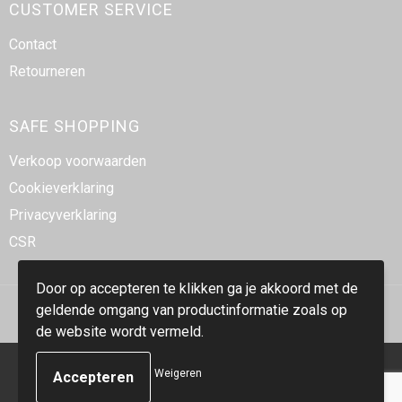
CUSTOMER SERVICE
Contact
Retourneren
SAFE SHOPPING
Verkoop voorwaarden
Cookieverklaring
Privacyverklaring
CSR
Door op accepteren te klikken ga je akkoord met de
geldende omgang van productinformatie zoals op
de website wordt vermeld.
© Copyright Smidt-Imex 2023
Weigeren