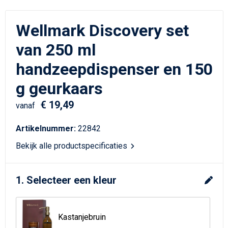
Schrijfwaren
Matrozentassen
Wellmark Discovery set
Kerst
Schoudertassen
van 250 ml
Sporttassen
handzeepdispenser en 150
Koffers en Trolleys
g geurkaars
€ 19,49
Tablettassen
vanaf
Artikelnummer:
22842
Toilettassen
Bekijk alle productspecificaties
Reistassensets
1. Selecteer een kleur
Reistassen
Waterbestendige tassen
Kastanjebruin