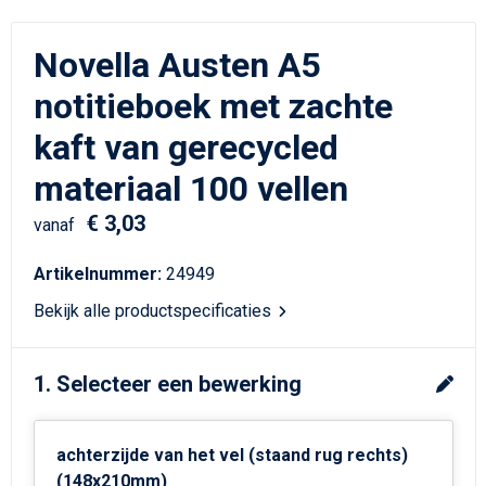
Schrijfwaren
Matrozentassen
Novella Austen A5
Kerst
Schoudertassen
notitieboek met zachte
Sporttassen
kaft van gerecycled
Koffers en Trolleys
materiaal 100 vellen
€ 3,03
Tablettassen
vanaf
Artikelnummer:
24949
Toilettassen
Bekijk alle productspecificaties
Reistassensets
1. Selecteer een bewerking
Reistassen
Waterbestendige tassen
achterzijde van het vel (staand rug rechts)
(148x210mm)