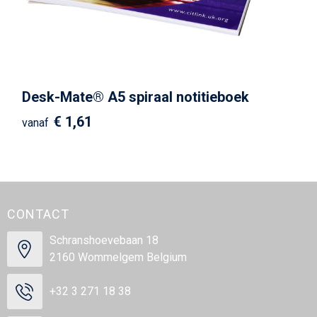
Desk-Mate® A5 spiraal notitieboek
€ 1,61
vanaf
CONTACT
Schranshoevebaan 18
2160 Wommelgem Belgium
+32 3 271 18 38