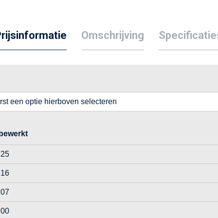
rijsinformatie
Omschrijving
Specificatie
erst een optie hierboven selecteren
bewerkt
,25
,16
,07
,00