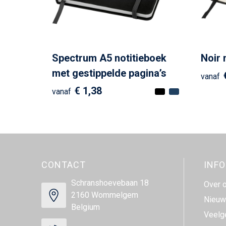
Spectrum A5 notitieboek
Noir 
met gestippelde pagina’s
vanaf
€ 1,38
vanaf
CONTACT
INF
Schranshoevebaan 18
Over 
2160 Wommelgem
Nieuw
Belgium
Veelg