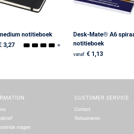
medium notitieboek
Desk-Mate® A6 spiraa
notitieboek
€ 3,27
€ 1,13
vanaf
ORMATION
CUSTOMER SERVICE
ons
Contact
sbrief
Retourneren
estelde vragen