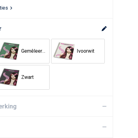
aties
r
Gemêleerd groen
Ivoorwit
Zwart
erking