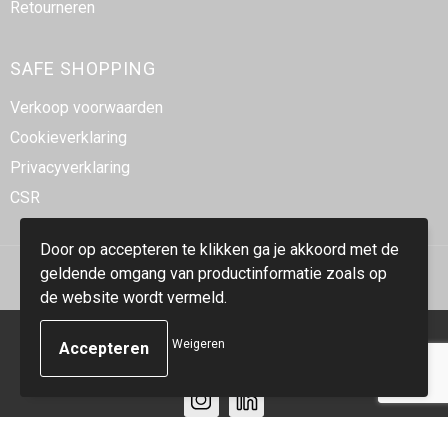
Retourneren
SAFE SHOPPING
Verkoop voorwaarden
Cookieverklaring
Privacyverklaring
CSR
Door op accepteren te klikken ga je akkoord met de
geldende omgang van productinformatie zoals op
de website wordt vermeld.
© Copyright Smidt-Imex 2023
Weigeren