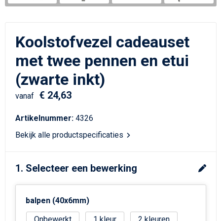
Schrijfwaren
Matrozentassen
Kerst
Schoudertassen
Koolstofvezel cadeauset
Sporttassen
met twee pennen en etui
(zwarte inkt)
Koffers en Trolleys
€ 24,63
vanaf
Tablettassen
Artikelnummer:
4326
Toilettassen
Bekijk alle productspecificaties
Reistassensets
1. Selecteer een bewerking
Reistassen
Waterbestendige tassen
balpen (40x6mm)
Onbewerkt
1
2