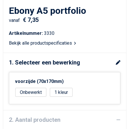
Schrijfwaren
Matrozentassen
Ebony A5 portfolio
Kerst
Schoudertassen
€ 7,35
vanaf
Sporttassen
Artikelnummer:
3330
Bekijk alle productspecificaties
Koffers en Trolleys
Tablettassen
1. Selecteer een bewerking
Toilettassen
voorzijde (70x170mm)
Reistassensets
Onbewerkt
1
Reistassen
Waterbestendige tassen
2. Aantal producten