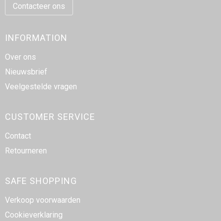
Schrijfwaren
Matrozentassen
Contacteer ons
Kerst
Schoudertassen
INFORMATION
Sporttassen
Over ons
Nieuwsbrief
Koffers en Trolleys
Veelgestelde vragen
Tablettassen
CUSTOMER SERVICE
Toilettassen
Contact
Reistassensets
Retourneren
Reistassen
SAFE SHOPPING
Waterbestendige tassen
Verkoop voorwaarden
Cookieverklaring