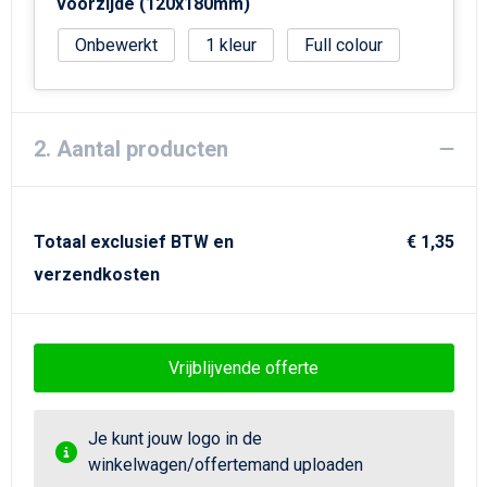
Strandtassen
voorzijde (120x180mm)
Onbewerkt
1
Full colour
Goodiebags
2. Aantal producten
Totaal exclusief BTW en
€ 1,35
verzendkosten
Vrijblijvende offerte
Je kunt jouw logo in de
winkelwagen/offertemand uploaden