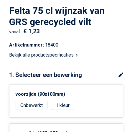
Schrijfwaren
Matrozentassen
Felta 75 cl wijnzak van
Kerst
Schoudertassen
GRS gerecycled vilt
€ 1,23
Sporttassen
vanaf
Artikelnummer:
18400
Koffers en Trolleys
Bekijk alle productspecificaties
Tablettassen
1. Selecteer een bewerking
Toilettassen
Reistassensets
voorzijde (90x100mm)
Reistassen
Onbewerkt
1
Waterbestendige tassen