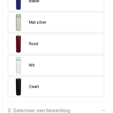
Strandtassen
Blauw
Goodiebags
Mat zilver
Rood
Wit
Zwart
2. Selecteer een bewerking