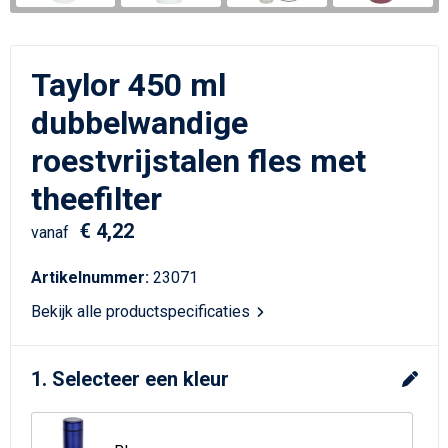
Schrijfwaren
Matrozentassen
Kerst
Schoudertassen
Taylor 450 ml
Sporttassen
dubbelwandige
roestvrijstalen fles met
Koffers en Trolleys
theefilter
Tablettassen
€ 4,22
vanaf
Toilettassen
Artikelnummer:
23071
Reistassensets
Bekijk alle productspecificaties
Reistassen
1. Selecteer een kleur
Waterbestendige tassen