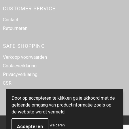
CUSTOMER SERVICE
Contact
Retourneren
SAFE SHOPPING
Verkoop voorwaarden
Cookieverklaring
Privacyverklaring
CSR
Door op accepteren te klikken ga je akkoord met de
geldende omgang van productinformatie zoals op
de website wordt vermeld.
© Copyright Smidt-Imex 2023
Weigeren