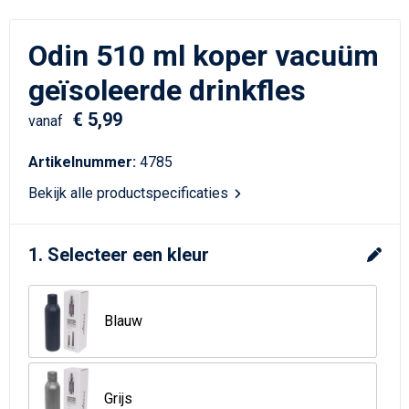
Schrijfwaren
Matrozentassen
Odin 510 ml koper vacuüm
Kerst
Schoudertassen
geïsoleerde drinkfles
Sporttassen
€ 5,99
vanaf
Koffers en Trolleys
Artikelnummer:
4785
Tablettassen
Bekijk alle productspecificaties
Toilettassen
1. Selecteer een kleur
Reistassensets
Blauw
Reistassen
Waterbestendige tassen
Grijs