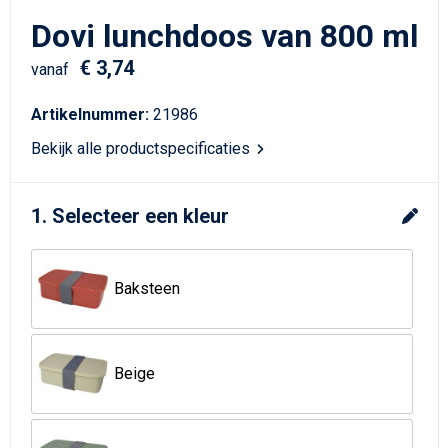
Schrijfwaren
Matrozentassen
Dovi lunchdoos van 800 ml
Kerst
Schoudertassen
€ 3,74
vanaf
Sporttassen
Artikelnummer:
21986
Bekijk alle productspecificaties
Koffers en Trolleys
Tablettassen
1. Selecteer een kleur
Toilettassen
Baksteen
Reistassensets
Reistassen
Beige
Waterbestendige tassen