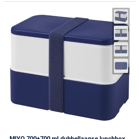
MIYO 700+700 ml dubbellaagse lunchbox