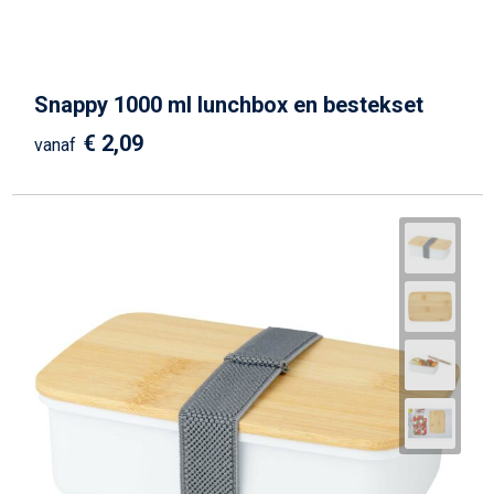
Schrijfwaren
Matrozentassen
Kerst
Schoudertassen
Snappy 1000 ml lunchbox en bestekset
Sporttassen
€ 2,09
vanaf
Koffers en Trolleys
Tablettassen
Toilettassen
Reistassensets
Reistassen
Waterbestendige tassen