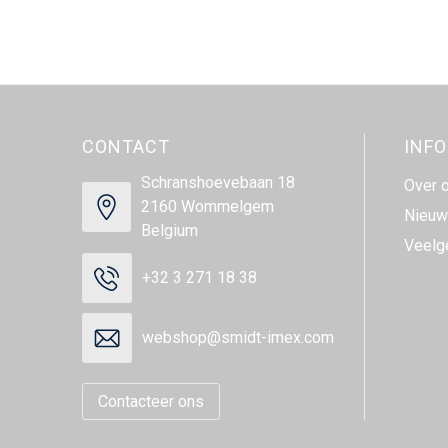
CONTACT
INF
Schranshoevebaan 18
Over 
2160 Wommelgem
Nieuw
Belgium
Veelg
+32 3 271 18 38
webshop@smidt-imex.com
Contacteer ons