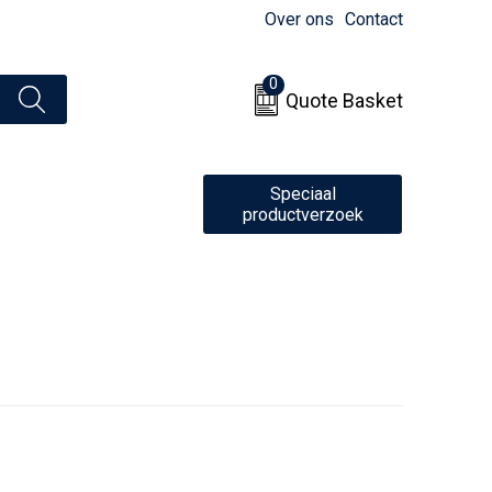
Over ons
Contact
0
Quote Basket
Speciaal
productverzoek