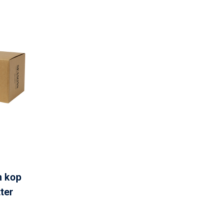
n kop
ter