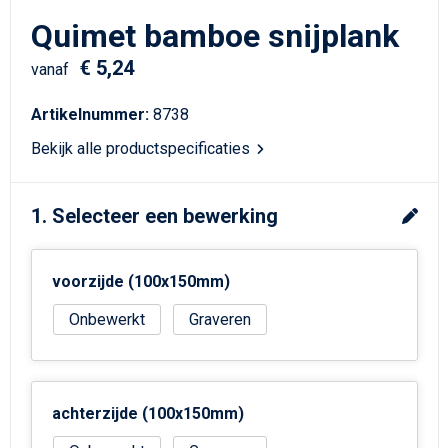
Schrijfwaren
Matrozentassen
Quimet bamboe snijplank
Kerst
Schoudertassen
€ 5,24
vanaf
Sporttassen
Artikelnummer:
8738
Bekijk alle productspecificaties
Koffers en Trolleys
Tablettassen
1. Selecteer een bewerking
Toilettassen
voorzijde (100x150mm)
Reistassensets
Onbewerkt
Graveren
Reistassen
Waterbestendige tassen
achterzijde (100x150mm)