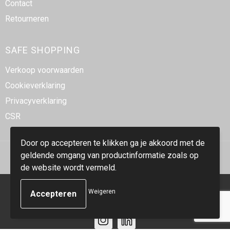
Contact
Retourneren
SAFE SHOPPING
Verkoop voorwaarden
Cookieverklaring
Privacyverklaring
CSR
Door op accepteren te klikken ga je akkoord met de
geldende omgang van productinformatie zoals op
de website wordt vermeld.
© Copyright Smidt-Imex 2023
Weigeren