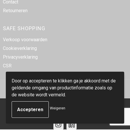
Contact
Retourneren
SAFE SHOPPING
Verkoop voorwaarden
Cookieverklaring
Privacyverklaring
CSR
Door op accepteren te klikken ga je akkoord met de
geldende omgang van productinformatie zoals op
de website wordt vermeld.
© Copyright Smidt-Imex 2023
Weigeren