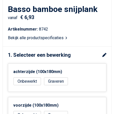
Schrijfwaren
Matrozentassen
Basso bamboe snijplank
Kerst
Schoudertassen
€ 6,93
vanaf
Sporttassen
Artikelnummer:
8742
Bekijk alle productspecificaties
Koffers en Trolleys
Tablettassen
1. Selecteer een bewerking
Toilettassen
achterzijde (100x180mm)
Reistassensets
Onbewerkt
Graveren
Reistassen
Waterbestendige tassen
voorzijde (100x180mm)