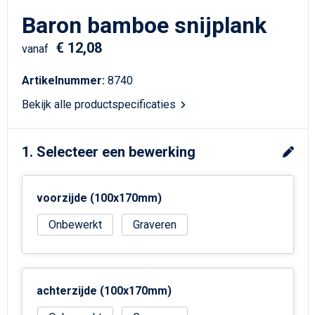
Schrijfwaren
Matrozentassen
Baron bamboe snijplank
Kerst
Schoudertassen
€ 12,08
vanaf
Sporttassen
Artikelnummer:
8740
Bekijk alle productspecificaties
Koffers en Trolleys
Tablettassen
1. Selecteer een bewerking
Toilettassen
voorzijde (100x170mm)
Reistassensets
Onbewerkt
Graveren
Reistassen
Waterbestendige tassen
achterzijde (100x170mm)