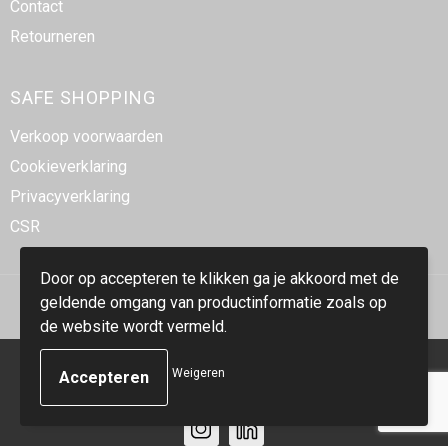
Contact
Retourneren
SAFE SHOPPING
Verkoop voorwaarden
Cookieverklaring
Privacyverklaring
CSR
Door op accepteren te klikken ga je akkoord met de
geldende omgang van productinformatie zoals op
de website wordt vermeld.
© Copyright Smidt-Imex 2023
Weigeren