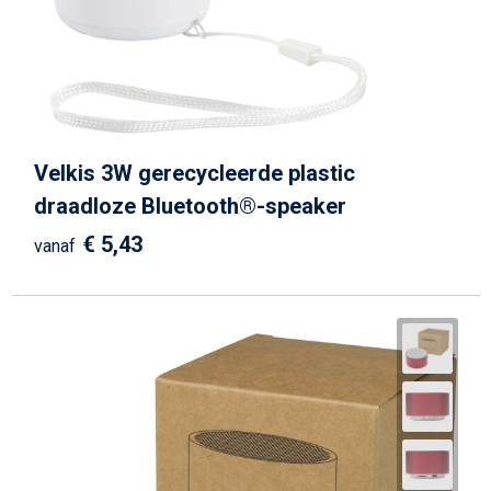
Schrijfwaren
Matrozentassen
Kerst
Schoudertassen
Sporttassen
Velkis 3W gerecycleerde plastic
Koffers en Trolleys
draadloze Bluetooth®-speaker
Tablettassen
€ 5,43
vanaf
Toilettassen
Reistassensets
Reistassen
Waterbestendige tassen