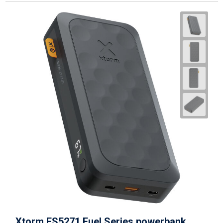
Xtorm FS5271 Fuel Series powerbank