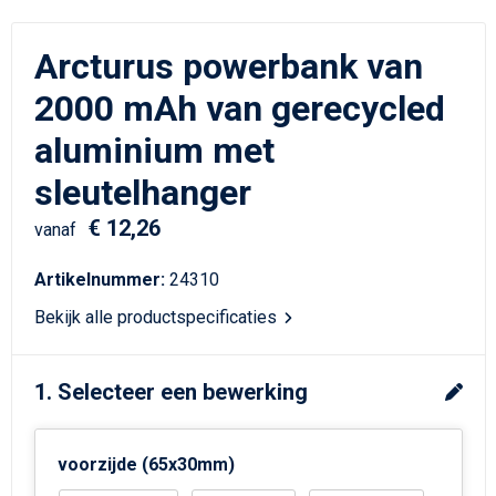
Schrijfwaren
Matrozentassen
Arcturus powerbank van
Kerst
Schoudertassen
2000 mAh van gerecycled
Sporttassen
aluminium met
Koffers en Trolleys
sleutelhanger
€ 12,26
Tablettassen
vanaf
Artikelnummer:
24310
Toilettassen
Bekijk alle productspecificaties
Reistassensets
1. Selecteer een bewerking
Reistassen
Waterbestendige tassen
voorzijde (65x30mm)