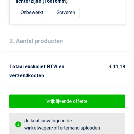
Strandtassen
achterzijde (16x16mm)
Onbewerkt
Graveren
Goodiebags
2. Aantal producten
Totaal exclusief BTW en
€ 11,19
verzendkosten
Vrijblijvende offerte
Je kunt jouw logo in de
winkelwagen/offertemand uploaden