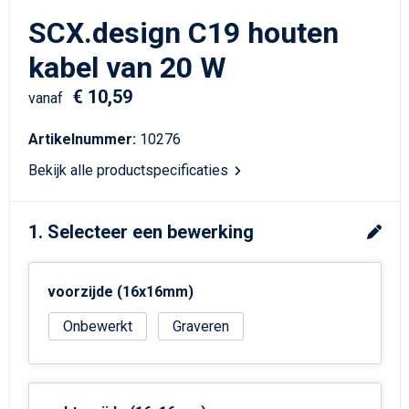
Schrijfwaren
Matrozentassen
SCX.design C19 houten
Kerst
Schoudertassen
kabel van 20 W
€ 10,59
Sporttassen
vanaf
Artikelnummer:
10276
Koffers en Trolleys
Bekijk alle productspecificaties
Tablettassen
1. Selecteer een bewerking
Toilettassen
Reistassensets
voorzijde (16x16mm)
Reistassen
Onbewerkt
Graveren
Waterbestendige tassen