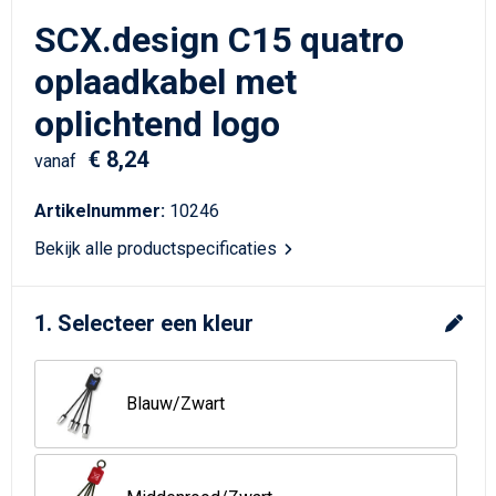
Schrijfwaren
Matrozentassen
SCX.design C15 quatro
Kerst
Schoudertassen
oplaadkabel met
oplichtend logo
Sporttassen
€ 8,24
vanaf
Koffers en Trolleys
Artikelnummer:
10246
Tablettassen
Bekijk alle productspecificaties
Toilettassen
1. Selecteer een kleur
Reistassensets
Reistassen
Blauw/Zwart
Waterbestendige tassen