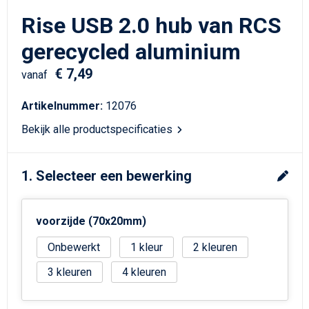
Schrijfwaren
Matrozentassen
Rise USB 2.0 hub van RCS
Kerst
Schoudertassen
gerecycled aluminium
€ 7,49
Sporttassen
vanaf
Artikelnummer:
12076
Koffers en Trolleys
Bekijk alle productspecificaties
Tablettassen
1. Selecteer een bewerking
Toilettassen
Reistassensets
voorzijde (70x20mm)
Reistassen
Onbewerkt
1
2
3
4
Waterbestendige tassen