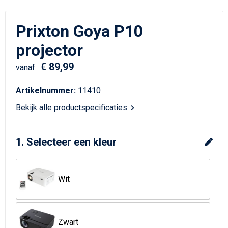
Schrijfwaren
Matrozentassen
Prixton Goya P10
Kerst
Schoudertassen
projector
Sporttassen
€ 89,99
vanaf
Koffers en Trolleys
Artikelnummer:
11410
Tablettassen
Bekijk alle productspecificaties
Toilettassen
1. Selecteer een kleur
Reistassensets
Wit
Reistassen
Waterbestendige tassen
Zwart