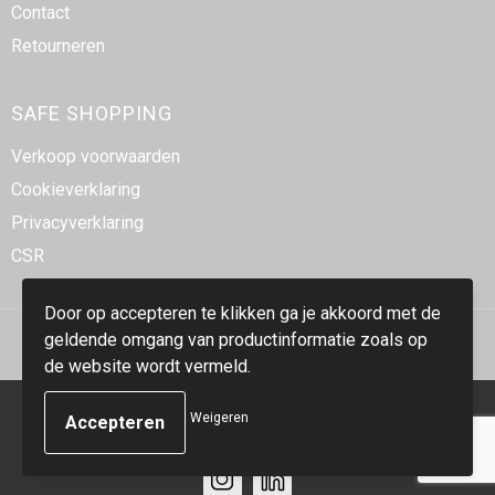
Contact
Retourneren
SAFE SHOPPING
Verkoop voorwaarden
Cookieverklaring
Privacyverklaring
CSR
Door op accepteren te klikken ga je akkoord met de
geldende omgang van productinformatie zoals op
de website wordt vermeld.
© Copyright Smidt-Imex 2023
Weigeren