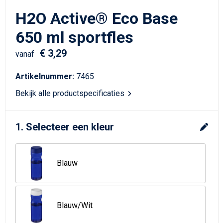
Schrijfwaren
Matrozentassen
H2O Active® Eco Base
Kerst
Schoudertassen
650 ml sportfles
€ 3,29
Sporttassen
vanaf
Artikelnummer:
7465
Koffers en Trolleys
Bekijk alle productspecificaties
Tablettassen
1. Selecteer een kleur
Toilettassen
Reistassensets
Blauw
Reistassen
Waterbestendige tassen
Blauw/Wit