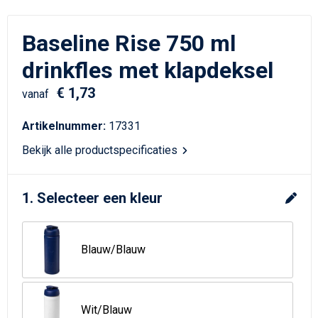
Schrijfwaren
Matrozentassen
Baseline Rise 750 ml
Kerst
Schoudertassen
drinkfles met klapdeksel
Sporttassen
€ 1,73
vanaf
Koffers en Trolleys
Artikelnummer:
17331
Tablettassen
Bekijk alle productspecificaties
Toilettassen
1. Selecteer een kleur
Reistassensets
Blauw/Blauw
Reistassen
Waterbestendige tassen
Wit/Blauw