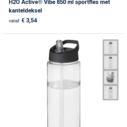
H2O Active® Vibe 850 ml sportfles met
kanteldeksel
€ 3,54
vanaf